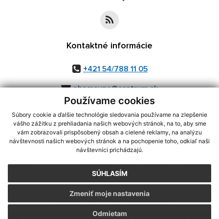
Kontaktné informácie
+421 54/788 11 05
obecrovne@centrum.sk
Používame cookies
Súbory cookie a ďalšie technológie sledovania používame na zlepšenie
vášho zážitku z prehliadania našich webových stránok, na to, aby sme
využite možnosť získavania aktuálnych informácií s využitím RSS
,
vám zobrazovali prispôsobený obsah a cielené reklamy, na analýzu
návštevnosti našich webových stránok a na pochopenie toho, odkiaľ naši
CMS systém (redakčný) systém ECHELON 2,
Mapa stránok
,
web portál
,
návštevníci prichádzajú.
webhosting
,
webex.digital, s.r.o.
,
domény
,
registrácia domény
,
spoločnosť webex.digital, s.r.o.
,
technický prevádzkovateľ
SÚHLASÍM
Posledná aktualizácia:
22.07.2026
Zmeniť moje nastavenia
Vytlačiť stránku
|
Vyhlásenie o prístupnosti
Autorské práva
|
Cookies
Odmietam
.
.
.
.