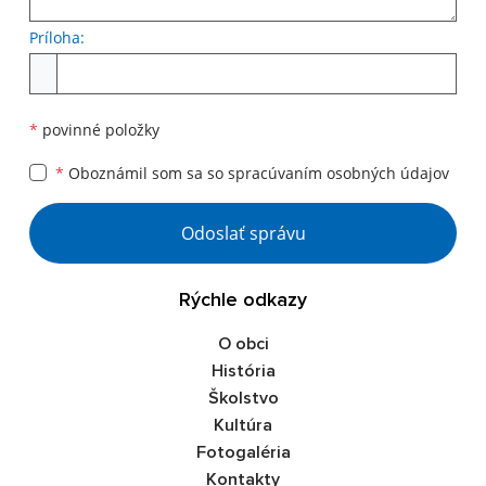
Príloha:
Príloha
*
povinné položky
*
Oboznámil som sa so
spracúvaním osobných údajov
Google reCaptcha Response
Odoslať správu
Rýchle odkazy
O obci
História
Školstvo
Kultúra
Fotogaléria
Kontakty