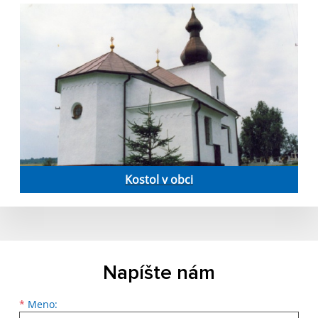
Kostol v obci
Napíšte nám
Meno
Priezvisko
E-mailová adresa
*
Meno: