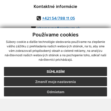
Kontaktné informácie
+421 54/788 11 05
obecrovne@centrum.sk
Používame cookies
Súbory cookie a ďalšie technológie sledovania používame na zlepšenie
vášho zážitku z prehliadania našich webových stránok, na to, aby sme
využite možnosť získavania aktuálnych informácií s využitím RSS
,
vám zobrazovali prispôsobený obsah a cielené reklamy, na analýzu
CMS systém (redakčný) systém ECHELON 2,
Mapa stránok
,
web portál
,
návštevnosti našich webových stránok a na pochopenie toho, odkiaľ naši
návštevníci prichádzajú.
webhosting
,
webex.digital, s.r.o.
,
domény
,
registrácia domény
,
spoločnosť webex.digital, s.r.o.
,
technický prevádzkovateľ
SÚHLASÍM
Posledná aktualizácia:
22.07.2026
Zmeniť moje nastavenia
Vytlačiť stránku
|
Vyhlásenie o prístupnosti
Autorské práva
|
Cookies
Odmietam
.
.
.
.
.
.
webdesign
|