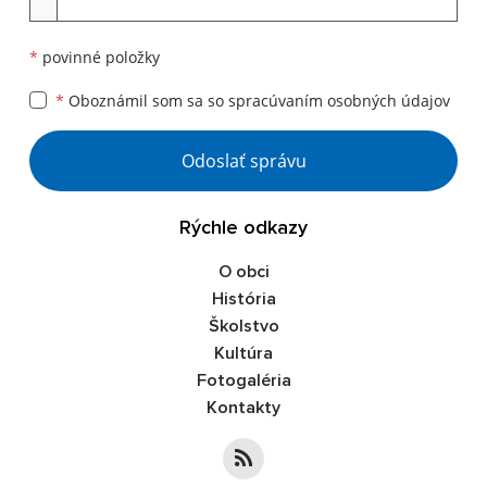
*
povinné položky
*
Oboznámil som sa so
spracúvaním osobných údajov
Google reCaptcha Response
Odoslať správu
Rýchle odkazy
O obci
História
Školstvo
Kultúra
Fotogaléria
Kontakty