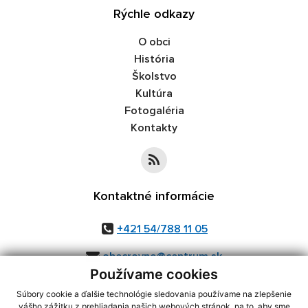
Rýchle odkazy
O obci
História
Školstvo
Kultúra
Fotogaléria
Kontakty
Kontaktné informácie
+421 54/788 11 05
obecrovne@centrum.sk
Používame cookies
Súbory cookie a ďalšie technológie sledovania používame na zlepšenie
vášho zážitku z prehliadania našich webových stránok, na to, aby sme