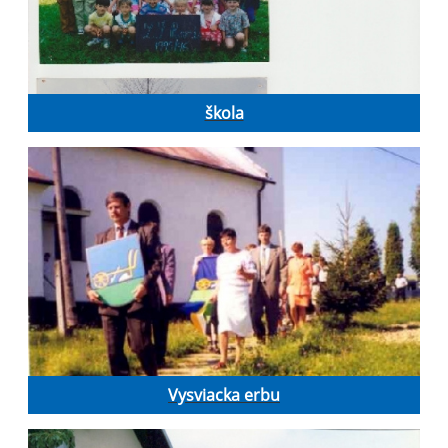
škola
Vysviacka erbu