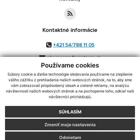
Kontaktné informácie
+421 54/788 11 05
obecrovne@centrum.sk
Používame cookies
Súbory cookie a ďalšie technológie sledovania používame na zlepšenie
vášho zážitku z prehliadania našich webových stránok, na to, aby sme
využite možnosť získavania aktuálnych informácií s využitím RSS
,
vám zobrazovali prispôsobený obsah a cielené reklamy, na analýzu
návštevnosti našich webových stránok a na pochopenie toho, odkiaľ naši
CMS systém (redakčný) systém ECHELON 2,
Mapa stránok
,
web portál
,
návštevníci prichádzajú.
webhosting
,
webex.digital, s.r.o.
,
domény
,
registrácia domény
,
spoločnosť webex.digital, s.r.o.
,
technický prevádzkovateľ
SÚHLASÍM
Posledná aktualizácia:
22.07.2026
Zmeniť moje nastavenia
Vytlačiť stránku
|
Vyhlásenie o prístupnosti
Autorské práva
|
Cookies
Odmietam