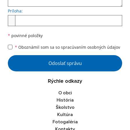
Príloha:
Príloha
*
povinné položky
*
Oboznámil som sa so
spracúvaním osobných údajov
Google reCaptcha Response
Odoslať správu
Rýchle odkazy
O obci
História
Školstvo
Kultúra
Fotogaléria
Kontakty