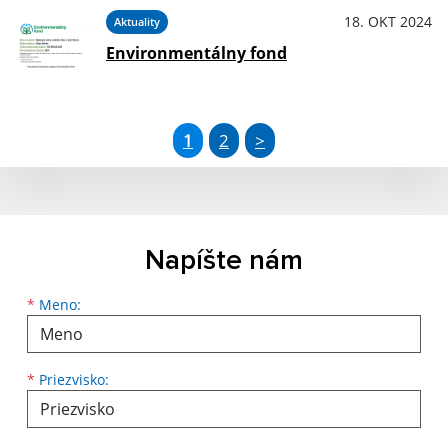
18. OKT 2024
Aktuality
Environmentálny fond
1
2
>
Napíšte nám
Meno
Priezvisko
E-mailová adresa
*
Meno:
*
Priezvisko: