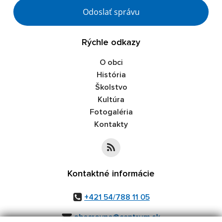
Google reCaptcha Response
Odoslať správu
Rýchle odkazy
O obci
História
Školstvo
Kultúra
Fotogaléria
Kontakty
Kontaktné informácie
+421 54/788 11 05
obecrovne@centrum.sk