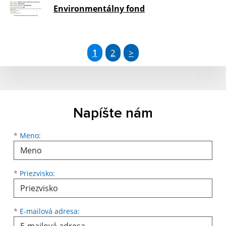
Environmentálny fond
1
2
>
Napíšte nám
Meno
Priezvisko
E-mailová adresa
*
Meno:
*
Priezvisko:
*
E-mailová adresa: