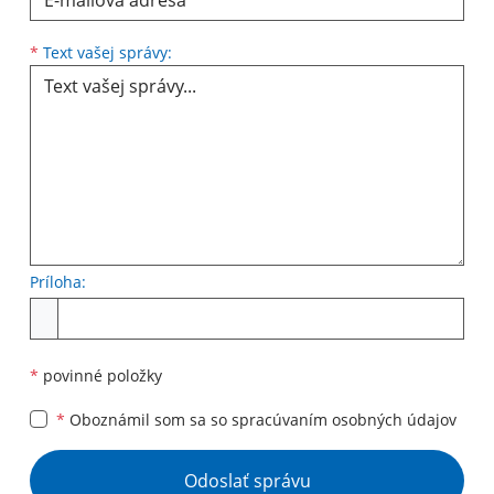
Text vašej správy...
*
Text vašej správy:
Príloha:
Príloha
*
povinné položky
*
Oboznámil som sa so
spracúvaním osobných údajov
Google reCaptcha Response
Odoslať správu