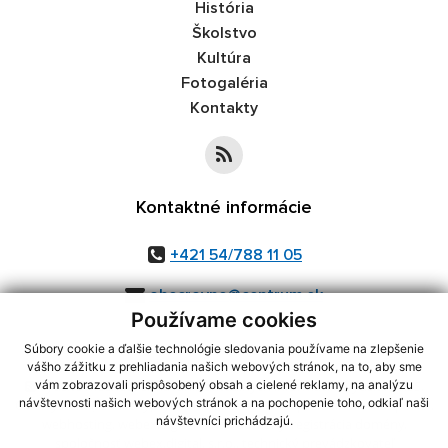
História
Školstvo
Kultúra
Fotogaléria
Kontakty
Kontaktné informácie
+421 54/788 11 05
obecrovne@centrum.sk
Používame cookies
Súbory cookie a ďalšie technológie sledovania používame na zlepšenie
vášho zážitku z prehliadania našich webových stránok, na to, aby sme
využite možnosť získavania aktuálnych informácií s využitím RSS
,
vám zobrazovali prispôsobený obsah a cielené reklamy, na analýzu
návštevnosti našich webových stránok a na pochopenie toho, odkiaľ naši
CMS systém (redakčný) systém ECHELON 2,
Mapa stránok
,
web portál
,
návštevníci prichádzajú.
webhosting
,
webex.digital, s.r.o.
,
domény
,
registrácia domény
,
spoločnosť webex.digital, s.r.o.
,
technický prevádzkovateľ