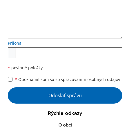
Príloha:
Príloha
*
povinné položky
*
Oboznámil som sa so
spracúvaním osobných údajov
Google reCaptcha Response
Odoslať správu
Rýchle odkazy
O obci