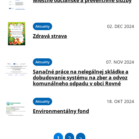
Miestne občianske a preventívne služby
02. DEC 2024
Aktuality
Zdravá strava
07. NOV 2024
Aktuality
Sanačné práce na nelegálnej skládke a
dobudovanie systému na zber a odvoz
komunálneho odpadu v obci Rovné
18. OKT 2024
Aktuality
Environmentálny fond
1
2
>