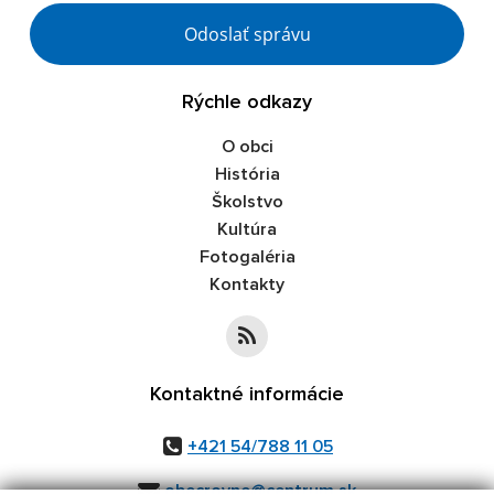
Google reCaptcha Response
Odoslať správu
Rýchle odkazy
O obci
História
Školstvo
Kultúra
Fotogaléria
Kontakty
Kontaktné informácie
+421 54/788 11 05
obecrovne@centrum.sk