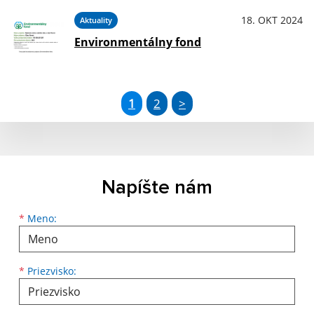
18. OKT 2024
Aktuality
Environmentálny fond
1
2
>
Napíšte nám
Meno
Priezvisko
E-mailová adresa
*
Meno:
*
Priezvisko: